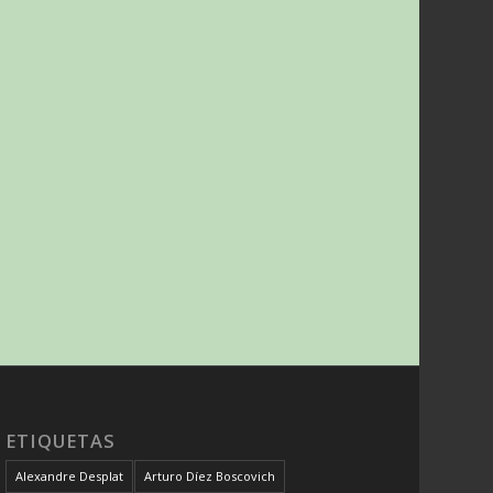
ETIQUETAS
Alexandre Desplat
Arturo Díez Boscovich