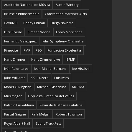
Auditorio Nacional de Música
Austin Wintory
Brussels Philharmonic
Constantino Martínez-Orts
Covid-19
Danny Elfman
Diego Navarro
Dirk Brossé
Eimear Noone
Ennio Morricone
Fernando Velázquez
Film Symphony Orchestra
Fimucité
FMF
FSO
Fundación Excelentia
Hans Zimmer
Hans Zimmer Live
ISFMF
Iván Palomares
Jean-Michel Bernard
Joe Hisaishi
John Williams
KKL Luzern
Luis Ivars
Manel Gil-Inglada
Michael Giacchino
MOSMA
Musimagen
Orquesta Sinfónica del Vallés
Palacio Euskalduna
Palau de la Música Catalana
Pascal Gaigne
Rafa Melgar
Robert Townson
Royal Albert Hall
SoundTrackFest