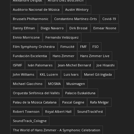
Alexandre Desplat
Arturo Díez Boscovich
Auditorio Nacional de Música
Austin Wintory
Brussels Philharmonic
Constantino Martínez-Orts
Covid-19
Danny Elfman
Diego Navarro
Dirk Brossé
Eimear Noone
Ennio Morricone
Fernando Velázquez
Film Symphony Orchestra
Fimucité
FMF
FSO
Fundación Excelentia
Hans Zimmer
Hans Zimmer Live
ISFMF
Iván Palomares
Jean-Michel Bernard
Joe Hisaishi
John Williams
KKL Luzern
Luis Ivars
Manel Gil-Inglada
Michael Giacchino
MOSMA
Musimagen
Orquesta Sinfónica del Vallés
Palacio Euskalduna
Palau de la Música Catalana
Pascal Gaigne
Rafa Melgar
Robert Townson
Royal Albert Hall
SoundTrackFest
SoundTrack_Cologne
The World of Hans Zimmer - A Symphonic Celebration