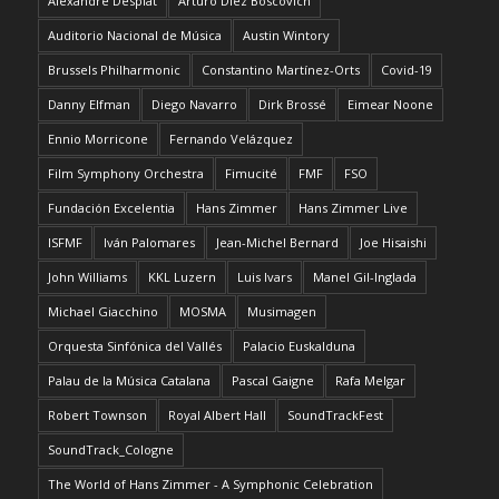
Alexandre Desplat
Arturo Díez Boscovich
Auditorio Nacional de Música
Austin Wintory
Brussels Philharmonic
Constantino Martínez-Orts
Covid-19
Danny Elfman
Diego Navarro
Dirk Brossé
Eimear Noone
Ennio Morricone
Fernando Velázquez
Film Symphony Orchestra
Fimucité
FMF
FSO
Fundación Excelentia
Hans Zimmer
Hans Zimmer Live
ISFMF
Iván Palomares
Jean-Michel Bernard
Joe Hisaishi
John Williams
KKL Luzern
Luis Ivars
Manel Gil-Inglada
Michael Giacchino
MOSMA
Musimagen
Orquesta Sinfónica del Vallés
Palacio Euskalduna
Palau de la Música Catalana
Pascal Gaigne
Rafa Melgar
Robert Townson
Royal Albert Hall
SoundTrackFest
SoundTrack_Cologne
The World of Hans Zimmer - A Symphonic Celebration