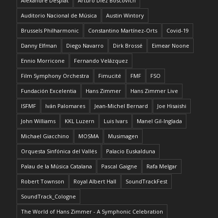
Alexandre Desplat
Arturo Díez Boscovich
Auditorio Nacional de Música
Austin Wintory
Brussels Philharmonic
Constantino Martínez-Orts
Covid-19
Danny Elfman
Diego Navarro
Dirk Brossé
Eimear Noone
Ennio Morricone
Fernando Velázquez
Film Symphony Orchestra
Fimucité
FMF
FSO
Fundación Excelentia
Hans Zimmer
Hans Zimmer Live
ISFMF
Iván Palomares
Jean-Michel Bernard
Joe Hisaishi
John Williams
KKL Luzern
Luis Ivars
Manel Gil-Inglada
Michael Giacchino
MOSMA
Musimagen
Orquesta Sinfónica del Vallés
Palacio Euskalduna
Palau de la Música Catalana
Pascal Gaigne
Rafa Melgar
Robert Townson
Royal Albert Hall
SoundTrackFest
SoundTrack_Cologne
The World of Hans Zimmer - A Symphonic Celebration