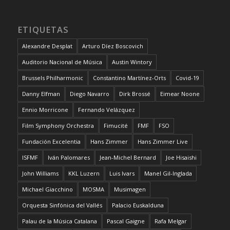
ETIQUETAS
Alexandre Desplat
Arturo Díez Boscovich
Auditorio Nacional de Música
Austin Wintory
Brussels Philharmonic
Constantino Martínez-Orts
Covid-19
Danny Elfman
Diego Navarro
Dirk Brossé
Eimear Noone
Ennio Morricone
Fernando Velázquez
Film Symphony Orchestra
Fimucité
FMF
FSO
Fundación Excelentia
Hans Zimmer
Hans Zimmer Live
ISFMF
Iván Palomares
Jean-Michel Bernard
Joe Hisaishi
John Williams
KKL Luzern
Luis Ivars
Manel Gil-Inglada
Michael Giacchino
MOSMA
Musimagen
Orquesta Sinfónica del Vallés
Palacio Euskalduna
Palau de la Música Catalana
Pascal Gaigne
Rafa Melgar