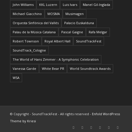
John Williams
KKL Luzern
Luis Ivars
Manel Gil-Inglada
Michael Giacchino
MOSMA
Musimagen
Orquesta Sinfónica del Vallés
Palacio Euskalduna
Palau de la Música Catalana
Pascal Gaigne
Rafa Melgar
Robert Townson
Royal Albert Hall
SoundTrackFest
SoundTrack_Cologne
The World of Hans Zimmer - A Symphonic Celebration
Vanessa Garde
White Bear PR
World Soundtrack Awards
WSA
© Copyright - SoundTrackFest - All rights reserved -
Enfold WordPress
Theme by Kriesi