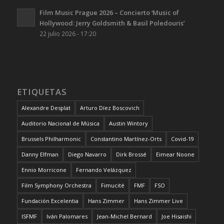
Film Music Prague 2026 – Concierto ‘Music of
Hollywood: Jerry Goldsmith & Basil Poledouris’
22 julio 2026 - 17:20
ETIQUETAS
Alexandre Desplat
Arturo Díez Boscovich
Auditorio Nacional de Música
Austin Wintory
Brussels Philharmonic
Constantino Martínez-Orts
Covid-19
Danny Elfman
Diego Navarro
Dirk Brossé
Eimear Noone
Ennio Morricone
Fernando Velázquez
Film Symphony Orchestra
Fimucité
FMF
FSO
Fundación Excelentia
Hans Zimmer
Hans Zimmer Live
ISFMF
Iván Palomares
Jean-Michel Bernard
Joe Hisaishi