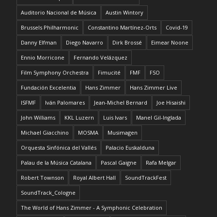
Auditorio Nacional de Música
Austin Wintory
Brussels Philharmonic
Constantino Martínez-Orts
Covid-19
Danny Elfman
Diego Navarro
Dirk Brossé
Eimear Noone
Ennio Morricone
Fernando Velázquez
Film Symphony Orchestra
Fimucité
FMF
FSO
Fundación Excelentia
Hans Zimmer
Hans Zimmer Live
ISFMF
Iván Palomares
Jean-Michel Bernard
Joe Hisaishi
John Williams
KKL Luzern
Luis Ivars
Manel Gil-Inglada
Michael Giacchino
MOSMA
Musimagen
Orquesta Sinfónica del Vallés
Palacio Euskalduna
Palau de la Música Catalana
Pascal Gaigne
Rafa Melgar
Robert Townson
Royal Albert Hall
SoundTrackFest
SoundTrack_Cologne
The World of Hans Zimmer - A Symphonic Celebration