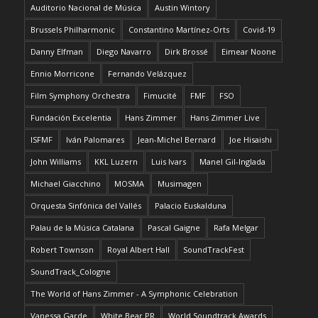
Auditorio Nacional de Música
Austin Wintory
Brussels Philharmonic
Constantino Martínez-Orts
Covid-19
Danny Elfman
Diego Navarro
Dirk Brossé
Eimear Noone
Ennio Morricone
Fernando Velázquez
Film Symphony Orchestra
Fimucité
FMF
FSO
Fundación Excelentia
Hans Zimmer
Hans Zimmer Live
ISFMF
Iván Palomares
Jean-Michel Bernard
Joe Hisaishi
John Williams
KKL Luzern
Luis Ivars
Manel Gil-Inglada
Michael Giacchino
MOSMA
Musimagen
Orquesta Sinfónica del Vallés
Palacio Euskalduna
Palau de la Música Catalana
Pascal Gaigne
Rafa Melgar
Robert Townson
Royal Albert Hall
SoundTrackFest
SoundTrack_Cologne
The World of Hans Zimmer - A Symphonic Celebration
Vanessa Garde
White Bear PR
World Soundtrack Awards