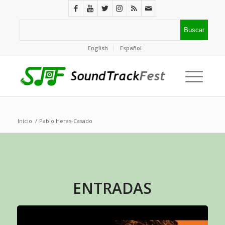
English
Español
Inicio
/
Pablo Heras-Casado
ENTRADAS