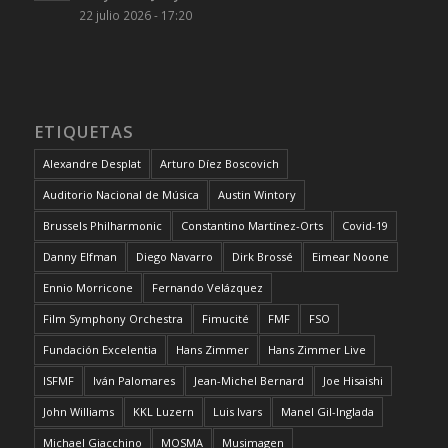
22 julio 2026 - 17:20
ETIQUETAS
Alexandre Desplat
Arturo Díez Boscovich
Auditorio Nacional de Música
Austin Wintory
Brussels Philharmonic
Constantino Martínez-Orts
Covid-19
Danny Elfman
Diego Navarro
Dirk Brossé
Eimear Noone
Ennio Morricone
Fernando Velázquez
Film Symphony Orchestra
Fimucité
FMF
FSO
Fundación Excelentia
Hans Zimmer
Hans Zimmer Live
ISFMF
Iván Palomares
Jean-Michel Bernard
Joe Hisaishi
John Williams
KKL Luzern
Luis Ivars
Manel Gil-Inglada
Michael Giacchino
MOSMA
Musimagen