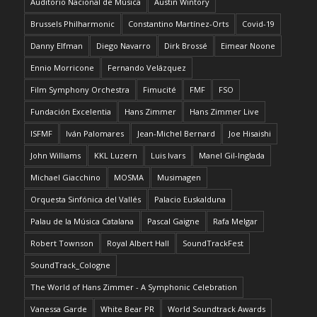
Auditorio Nacional de Música
Austin Wintory
Brussels Philharmonic
Constantino Martínez-Orts
Covid-19
Danny Elfman
Diego Navarro
Dirk Brossé
Eimear Noone
Ennio Morricone
Fernando Velázquez
Film Symphony Orchestra
Fimucité
FMF
FSO
Fundación Excelentia
Hans Zimmer
Hans Zimmer Live
ISFMF
Iván Palomares
Jean-Michel Bernard
Joe Hisaishi
John Williams
KKL Luzern
Luis Ivars
Manel Gil-Inglada
Michael Giacchino
MOSMA
Musimagen
Orquesta Sinfónica del Vallés
Palacio Euskalduna
Palau de la Música Catalana
Pascal Gaigne
Rafa Melgar
Robert Townson
Royal Albert Hall
SoundTrackFest
SoundTrack_Cologne
The World of Hans Zimmer - A Symphonic Celebration
Vanessa Garde
White Bear PR
World Soundtrack Awards