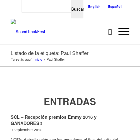
Search
English
Español
Listado de la etiqueta: Paul Shaffer
Tú estás aquí:
Inicio
/
Paul Shaffer
ENTRADAS
SCL – Recepción premios Emmy 2016 y
GANADORES!!
9 septiembre 2016
NOTA: Actualización con los ganadores al final del artículo!