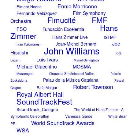
Ennio Morricone
Eimear Noone
Film Symphony
Fernando Velázquez
FMF
Fimucité
Orchestra
Hans
FSO
Fundación Excelentia
Zimmer
Hans Zimmer Live
ISFMF
Joe
Jean-Michel Bernard
Iván Palomares
John Williams
Hisaishi
KKL
Luis Ivars
Luzern
Manel Gil-Inglada
Michael Giacchino
MOSMA
Musimagen
Orquesta Sinfónica del Vallés
Palacio
Palau de la Música Catalana
Pascal
Euskalduna
Robert Townson
Rafa Melgar
Gaigne
Royal Albert Hall
SoundTrackFest
SoundTrack_Cologne
The World of Hans Zimmer - A
Vanessa Garde
Symphonic Celebration
White Bear
World Soundtrack Awards
PR
WSA