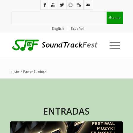
English
Español
Inicio
/
Paweł Stroiński
ENTRADAS