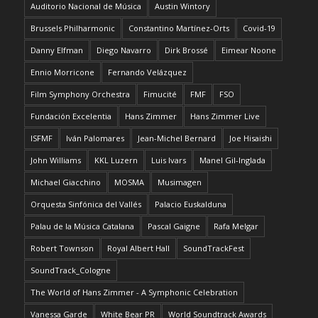
Auditorio Nacional de Música
Austin Wintory
Brussels Philharmonic
Constantino Martínez-Orts
Covid-19
Danny Elfman
Diego Navarro
Dirk Brossé
Eimear Noone
Ennio Morricone
Fernando Velázquez
Film Symphony Orchestra
Fimucité
FMF
FSO
Fundación Excelentia
Hans Zimmer
Hans Zimmer Live
ISFMF
Iván Palomares
Jean-Michel Bernard
Joe Hisaishi
John Williams
KKL Luzern
Luis Ivars
Manel Gil-Inglada
Michael Giacchino
MOSMA
Musimagen
Orquesta Sinfónica del Vallés
Palacio Euskalduna
Palau de la Música Catalana
Pascal Gaigne
Rafa Melgar
Robert Townson
Royal Albert Hall
SoundTrackFest
SoundTrack_Cologne
The World of Hans Zimmer - A Symphonic Celebration
Vanessa Garde
White Bear PR
World Soundtrack Awards