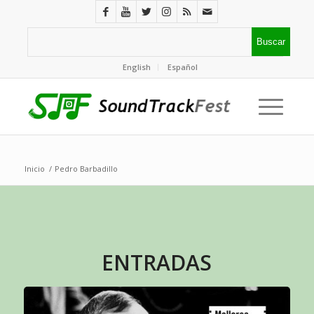
English
Español
Inicio
/
Pedro Barbadillo
ENTRADAS