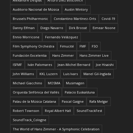
Alexandre Desplat
Arturo Díez Boscovich
Auditorio Nacional de Música
Austin Wintory
Brussels Philharmonic
Constantino Martínez-Orts
Covid-19
Danny Elfman
Diego Navarro
Dirk Brossé
Eimear Noone
Ennio Morricone
Fernando Velázquez
Film Symphony Orchestra
Fimucité
FMF
FSO
Fundación Excelentia
Hans Zimmer
Hans Zimmer Live
ISFMF
Iván Palomares
Jean-Michel Bernard
Joe Hisaishi
John Williams
KKL Luzern
Luis Ivars
Manel Gil-Inglada
Michael Giacchino
MOSMA
Musimagen
Orquesta Sinfónica del Vallés
Palacio Euskalduna
Palau de la Música Catalana
Pascal Gaigne
Rafa Melgar
Robert Townson
Royal Albert Hall
SoundTrackFest
SoundTrack_Cologne
The World of Hans Zimmer - A Symphonic Celebration