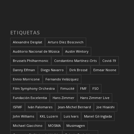
ETIQUETAS
Alexandre Desplat
Arturo Díez Boscovich
Auditorio Nacional de Música
Austin Wintory
Brussels Philharmonic
Constantino Martínez-Orts
Covid-19
Danny Elfman
Diego Navarro
Dirk Brossé
Eimear Noone
Ennio Morricone
Fernando Velázquez
Film Symphony Orchestra
Fimucité
FMF
FSO
Fundación Excelentia
Hans Zimmer
Hans Zimmer Live
ISFMF
Iván Palomares
Jean-Michel Bernard
Joe Hisaishi
John Williams
KKL Luzern
Luis Ivars
Manel Gil-Inglada
Michael Giacchino
MOSMA
Musimagen