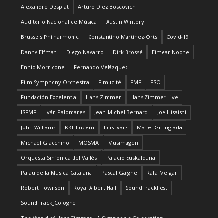
Alexandre Desplat
Arturo Díez Boscovich
Auditorio Nacional de Música
Austin Wintory
Brussels Philharmonic
Constantino Martínez-Orts
Covid-19
Danny Elfman
Diego Navarro
Dirk Brossé
Eimear Noone
Ennio Morricone
Fernando Velázquez
Film Symphony Orchestra
Fimucité
FMF
FSO
Fundación Excelentia
Hans Zimmer
Hans Zimmer Live
ISFMF
Iván Palomares
Jean-Michel Bernard
Joe Hisaishi
John Williams
KKL Luzern
Luis Ivars
Manel Gil-Inglada
Michael Giacchino
MOSMA
Musimagen
Orquesta Sinfónica del Vallés
Palacio Euskalduna
Palau de la Música Catalana
Pascal Gaigne
Rafa Melgar
Robert Townson
Royal Albert Hall
SoundTrackFest
SoundTrack_Cologne
The World of Hans Zimmer - A Symphonic Celebration