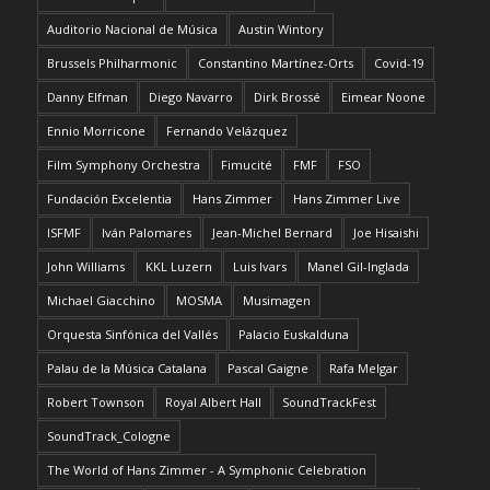
Auditorio Nacional de Música
Austin Wintory
Brussels Philharmonic
Constantino Martínez-Orts
Covid-19
Danny Elfman
Diego Navarro
Dirk Brossé
Eimear Noone
Ennio Morricone
Fernando Velázquez
Film Symphony Orchestra
Fimucité
FMF
FSO
Fundación Excelentia
Hans Zimmer
Hans Zimmer Live
ISFMF
Iván Palomares
Jean-Michel Bernard
Joe Hisaishi
John Williams
KKL Luzern
Luis Ivars
Manel Gil-Inglada
Michael Giacchino
MOSMA
Musimagen
Orquesta Sinfónica del Vallés
Palacio Euskalduna
Palau de la Música Catalana
Pascal Gaigne
Rafa Melgar
Robert Townson
Royal Albert Hall
SoundTrackFest
SoundTrack_Cologne
The World of Hans Zimmer - A Symphonic Celebration