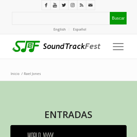
English
Español
Inicio
/
Rael Jones
ENTRADAS