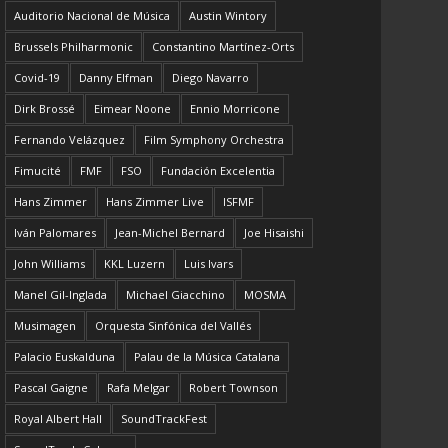
Auditorio Nacional de Música
Austin Wintory
Brussels Philharmonic
Constantino Martínez-Orts
Covid-19
Danny Elfman
Diego Navarro
Dirk Brossé
Eimear Noone
Ennio Morricone
Fernando Velázquez
Film Symphony Orchestra
Fimucité
FMF
FSO
Fundación Excelentia
Hans Zimmer
Hans Zimmer Live
ISFMF
Iván Palomares
Jean-Michel Bernard
Joe Hisaishi
John Williams
KKL Luzern
Luis Ivars
Manel Gil-Inglada
Michael Giacchino
MOSMA
Musimagen
Orquesta Sinfónica del Vallés
Palacio Euskalduna
Palau de la Música Catalana
Pascal Gaigne
Rafa Melgar
Robert Townson
Royal Albert Hall
SoundTrackFest