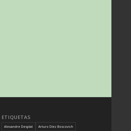
ETIQUETAS
Alexandre Desplat
Arturo Díez Boscovich