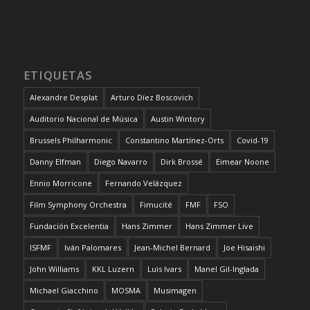
ETIQUETAS
Alexandre Desplat
Arturo Díez Boscovich
Auditorio Nacional de Música
Austin Wintory
Brussels Philharmonic
Constantino Martínez-Orts
Covid-19
Danny Elfman
Diego Navarro
Dirk Brossé
Eimear Noone
Ennio Morricone
Fernando Velázquez
Film Symphony Orchestra
Fimucité
FMF
FSO
Fundación Excelentia
Hans Zimmer
Hans Zimmer Live
ISFMF
Iván Palomares
Jean-Michel Bernard
Joe Hisaishi
John Williams
KKL Luzern
Luis Ivars
Manel Gil-Inglada
Michael Giacchino
MOSMA
Musimagen