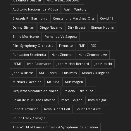
Alexandre Desplat
Arturo Díez Boscovich
Auditorio Nacional de Música
Austin Wintory
Brussels Philharmonic
Constantino Martínez-Orts
Covid-19
Danny Elfman
Diego Navarro
Dirk Brossé
Eimear Noone
Ennio Morricone
Fernando Velázquez
Film Symphony Orchestra
Fimucité
FMF
FSO
Fundación Excelentia
Hans Zimmer
Hans Zimmer Live
ISFMF
Iván Palomares
Jean-Michel Bernard
Joe Hisaishi
John Williams
KKL Luzern
Luis Ivars
Manel Gil-Inglada
Michael Giacchino
MOSMA
Musimagen
Orquesta Sinfónica del Vallés
Palacio Euskalduna
Palau de la Música Catalana
Pascal Gaigne
Rafa Melgar
Robert Townson
Royal Albert Hall
SoundTrackFest
SoundTrack_Cologne
The World of Hans Zimmer - A Symphonic Celebration