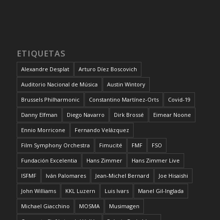
ETIQUETAS
Alexandre Desplat
Arturo Díez Boscovich
Auditorio Nacional de Música
Austin Wintory
Brussels Philharmonic
Constantino Martínez-Orts
Covid-19
Danny Elfman
Diego Navarro
Dirk Brossé
Eimear Noone
Ennio Morricone
Fernando Velázquez
Film Symphony Orchestra
Fimucité
FMF
FSO
Fundación Excelentia
Hans Zimmer
Hans Zimmer Live
ISFMF
Iván Palomares
Jean-Michel Bernard
Joe Hisaishi
John Williams
KKL Luzern
Luis Ivars
Manel Gil-Inglada
Michael Giacchino
MOSMA
Musimagen