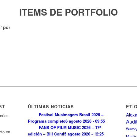
ITEMS DE PORTFOLIO
’ por
ST
ÚLTIMAS NOTICIAS
ETI
Alexa
Festival Musimagem Brasil 2026 –
eries
Audi
Programa completo
6 agosto 2026 - 09:55
FANS OF FILM MUSIC 2026 – 17ª
Wintor
cto en
edición – Bill Conti
5 agosto 2026 - 12:25
Martí