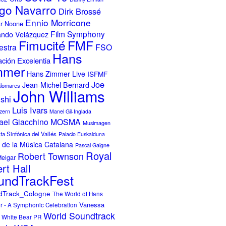
go Navarro
Dirk Brossé
Ennio Morricone
r Noone
Film Symphony
ando Velázquez
FMF
Fimucité
estra
FSO
Hans
ción Excelentia
mmer
Hans Zimmer Live
ISFMF
Joe
Jean-Michel Bernard
alomares
John Williams
ishi
Luis Ivars
zern
Manel Gil-Inglada
ael Giacchino
MOSMA
Musimagen
a Sinfónica del Vallés
Palacio Euskalduna
 de la Música Catalana
Pascal Gaigne
Royal
Robert Townson
Melgar
rt Hall
undTrackFest
dTrack_Cologne
The World of Hans
Vanessa
 - A Symphonic Celebration
World Soundtrack
White Bear PR