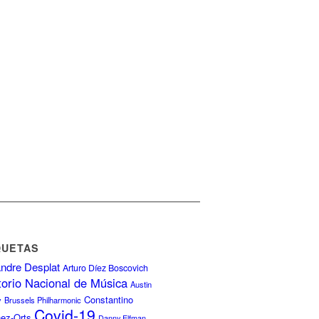
QUETAS
ndre Desplat
Arturo Díez Boscovich
torio Nacional de Música
Austin
Constantino
y
Brussels Philharmonic
Covid-19
nez-Orts
Danny Elfman