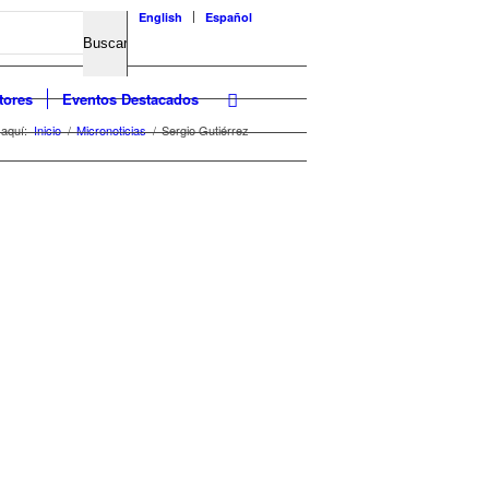
English
Español
tores
Eventos Destacados
 aquí:
Inicio
/
Micronoticias
/
Sergio Gutiérrez