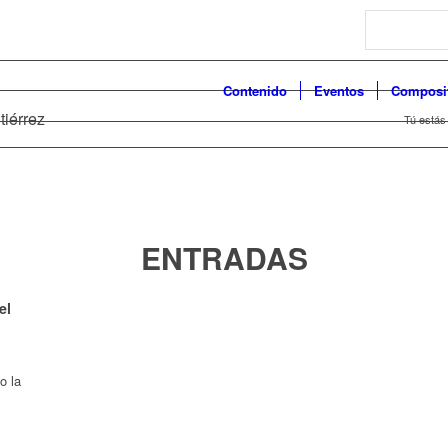
Search
Contenido
Eventos
Composi
tiérrez
Tú estás
ENTRADAS
el
o la