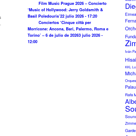
Film Music Prague 2026 – Concierto
Die
‘Music of Hollywood: Jerry Goldsmith &
Eimea
Basil Poledouris’
22 julio 2026 - 17:20
s
Fern
Conciertos ‘Cinque città per
.
Orch
Morricone: Ancona, Bari, Palermo, Roma e
Torino’ – 6 de julio de 2026
3 julio 2026 -
Funda
Zi
12:00
Iván P
Hisa
KKL Lu
Mich
Orquest
Palau
Rafa 
Albe
So
Soun
Zimmer
Garde