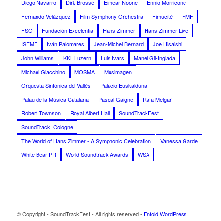
Diego Navarro
Dirk Brossé
Eimear Noone
Ennio Morricone
Fernando Velázquez
Film Symphony Orchestra
Fimucité
FMF
FSO
Fundación Excelentia
Hans Zimmer
Hans Zimmer Live
ISFMF
Iván Palomares
Jean-Michel Bernard
Joe Hisaishi
John Williams
KKL Luzern
Luis Ivars
Manel Gil-Inglada
Michael Giacchino
MOSMA
Musimagen
Orquesta Sinfónica del Vallés
Palacio Euskalduna
Palau de la Música Catalana
Pascal Gaigne
Rafa Melgar
Robert Townson
Royal Albert Hall
SoundTrackFest
SoundTrack_Cologne
The World of Hans Zimmer - A Symphonic Celebration
Vanessa Garde
White Bear PR
World Soundtrack Awards
WSA
© Copyright - SoundTrackFest - All rights reserved -
Enfold WordPress