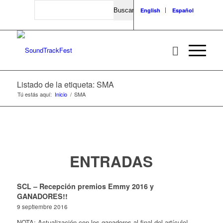
Search
English
Español
Listado de la etiqueta: SMA
Tú estás aquí:
Inicio
/
SMA
ENTRADAS
SCL – Recepción premios Emmy 2016 y
GANADORES!!
9 septiembre 2016
NOTA: Actualización con los ganadores al final del artículo!