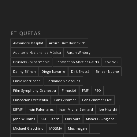
ETIQUETAS
Alexandre Desplat
Arturo Díez Boscovich
Auditorio Nacional de Música
Austin Wintory
Brussels Philharmonic
Constantino Martínez-Orts
Covid-19
Danny Elfman
Diego Navarro
Dirk Brossé
Eimear Noone
Ennio Morricone
Fernando Velázquez
Film Symphony Orchestra
Fimucité
FMF
FSO
Fundación Excelentia
Hans Zimmer
Hans Zimmer Live
ISFMF
Iván Palomares
Jean-Michel Bernard
Joe Hisaishi
John Williams
KKL Luzern
Luis Ivars
Manel Gil-Inglada
Michael Giacchino
MOSMA
Musimagen