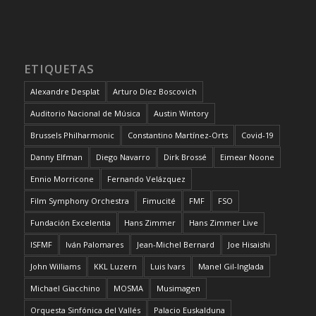
ETIQUETAS
Alexandre Desplat
Arturo Díez Boscovich
Auditorio Nacional de Música
Austin Wintory
Brussels Philharmonic
Constantino Martínez-Orts
Covid-19
Danny Elfman
Diego Navarro
Dirk Brossé
Eimear Noone
Ennio Morricone
Fernando Velázquez
Film Symphony Orchestra
Fimucité
FMF
FSO
Fundación Excelentia
Hans Zimmer
Hans Zimmer Live
ISFMF
Iván Palomares
Jean-Michel Bernard
Joe Hisaishi
John Williams
KKL Luzern
Luis Ivars
Manel Gil-Inglada
Michael Giacchino
MOSMA
Musimagen
Orquesta Sinfónica del Vallés
Palacio Euskalduna