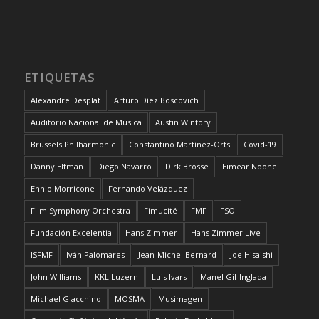
ETIQUETAS
Alexandre Desplat
Arturo Díez Boscovich
Auditorio Nacional de Música
Austin Wintory
Brussels Philharmonic
Constantino Martínez-Orts
Covid-19
Danny Elfman
Diego Navarro
Dirk Brossé
Eimear Noone
Ennio Morricone
Fernando Velázquez
Film Symphony Orchestra
Fimucité
FMF
FSO
Fundación Excelentia
Hans Zimmer
Hans Zimmer Live
ISFMF
Iván Palomares
Jean-Michel Bernard
Joe Hisaishi
John Williams
KKL Luzern
Luis Ivars
Manel Gil-Inglada
Michael Giacchino
MOSMA
Musimagen