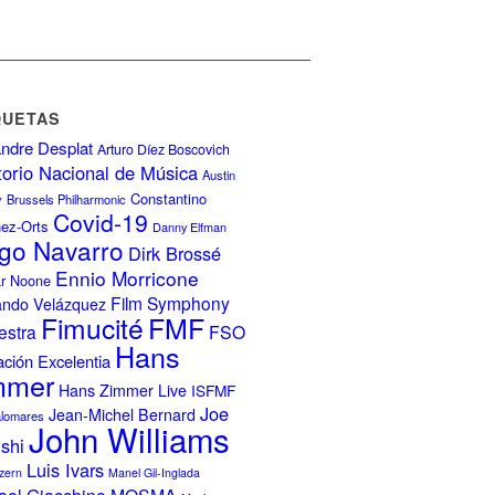
QUETAS
ndre Desplat
Arturo Díez Boscovich
torio Nacional de Música
Austin
Constantino
y
Brussels Philharmonic
Covid-19
nez-Orts
Danny Elfman
go Navarro
Dirk Brossé
Ennio Morricone
r Noone
Film Symphony
ando Velázquez
FMF
Fimucité
estra
FSO
Hans
ción Excelentia
mmer
Hans Zimmer Live
ISFMF
Joe
Jean-Michel Bernard
alomares
John Williams
ishi
Luis Ivars
zern
Manel Gil-Inglada