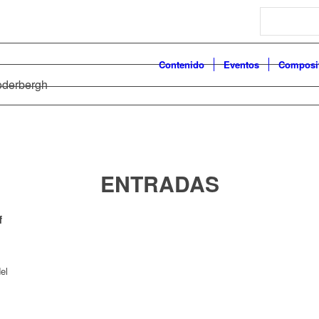
Search
Contenido
Eventos
Composi
Soderbergh
ENTRADAS
f
el