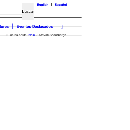
English
Español
tores
Eventos Destacados
Tú estás aquí:
Inicio
/
Steven Soderbergh