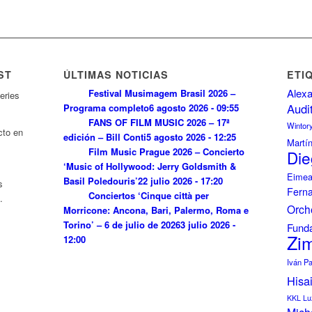
ST
ÚLTIMAS NOTICIAS
ETI
Alexa
Festival Musimagem Brasil 2026 –
eries
Audi
Programa completo
6 agosto 2026 - 09:55
FANS OF FILM MUSIC 2026 – 17ª
Wintor
cto en
edición – Bill Conti
5 agosto 2026 - 12:25
Martí
Film Music Prague 2026 – Concierto
Die
‘Music of Hollywood: Jerry Goldsmith &
Eimea
Basil Poledouris’
22 julio 2026 - 17:20
s
Fern
Conciertos ‘Cinque città per
.
Orch
Morricone: Ancona, Bari, Palermo, Roma e
Torino’ – 6 de julio de 2026
3 julio 2026 -
Funda
Zi
12:00
Iván P
Hisa
KKL Lu