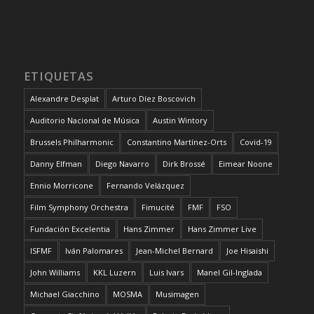
ETIQUETAS
Alexandre Desplat
Arturo Díez Boscovich
Auditorio Nacional de Música
Austin Wintory
Brussels Philharmonic
Constantino Martínez-Orts
Covid-19
Danny Elfman
Diego Navarro
Dirk Brossé
Eimear Noone
Ennio Morricone
Fernando Velázquez
Film Symphony Orchestra
Fimucité
FMF
FSO
Fundación Excelentia
Hans Zimmer
Hans Zimmer Live
ISFMF
Iván Palomares
Jean-Michel Bernard
Joe Hisaishi
John Williams
KKL Luzern
Luis Ivars
Manel Gil-Inglada
Michael Giacchino
MOSMA
Musimagen