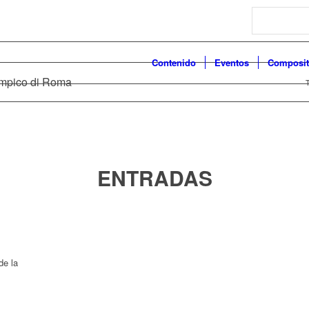
Search
Contenido
Eventos
Composit
limpico di Roma
T
ENTRADAS
de la