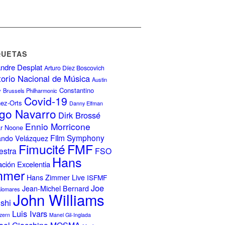
QUETAS
ndre Desplat
Arturo Díez Boscovich
torio Nacional de Música
Austin
Constantino
y
Brussels Philharmonic
Covid-19
nez-Orts
Danny Elfman
go Navarro
Dirk Brossé
Ennio Morricone
r Noone
Film Symphony
ando Velázquez
FMF
Fimucité
estra
FSO
Hans
ción Excelentia
mmer
Hans Zimmer Live
ISFMF
Joe
Jean-Michel Bernard
alomares
John Williams
ishi
Luis Ivars
zern
Manel Gil-Inglada