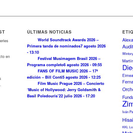
ST
ÚLTIMAS NOTICIAS
ETI
Alexa
World Soundtrack Awards 2026 –
eries
Audi
Primera tanda de nominados
7 agosto 2026
- 13:10
Wintor
cto en
Festival Musimagem Brasil 2026 –
Martí
Programa completo
6 agosto 2026 - 09:55
Die
FANS OF FILM MUSIC 2026 – 17ª
Eimea
edición – Bill Conti
5 agosto 2026 - 12:25
s
Fern
Film Music Prague 2026 – Concierto
.
Orch
‘Music of Hollywood: Jerry Goldsmith &
Basil Poledouris’
22 julio 2026 - 17:20
Funda
Zi
Iván P
Hisa
KKL Lu