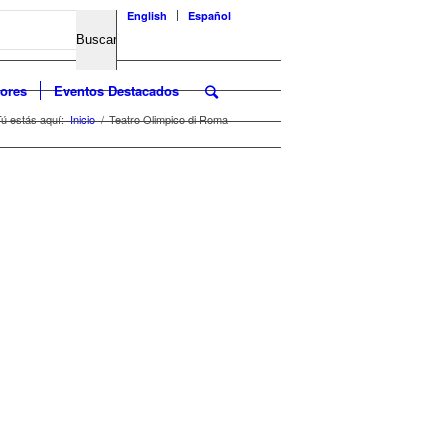
English
Español
ores
Eventos Destacados
ú estás aquí:
Inicio
/
Teatro Olimpico di Roma