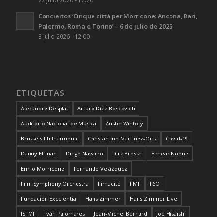
22 julio 2026 - 17:20
Conciertos ‘Cinque città per Morricone: Ancona, Bari,
Palermo, Roma e Torino’ – 6 de julio de 2026
3 julio 2026 - 12:00
ETIQUETAS
Alexandre Desplat
Arturo Díez Boscovich
Auditorio Nacional de Música
Austin Wintory
Brussels Philharmonic
Constantino Martínez-Orts
Covid-19
Danny Elfman
Diego Navarro
Dirk Brossé
Eimear Noone
Ennio Morricone
Fernando Velázquez
Film Symphony Orchestra
Fimucité
FMF
FSO
Fundación Excelentia
Hans Zimmer
Hans Zimmer Live
ISFMF
Iván Palomares
Jean-Michel Bernard
Joe Hisaishi