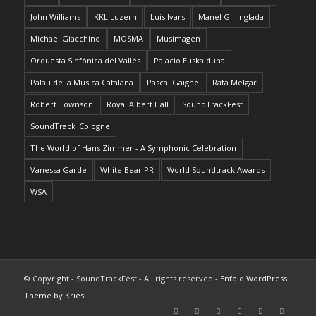
John Williams
KKL Luzern
Luis Ivars
Manel Gil-Inglada
Michael Giacchino
MOSMA
Musimagen
Orquesta Sinfónica del Vallés
Palacio Euskalduna
Palau de la Música Catalana
Pascal Gaigne
Rafa Melgar
Robert Townson
Royal Albert Hall
SoundTrackFest
SoundTrack_Cologne
The World of Hans Zimmer - A Symphonic Celebration
Vanessa Garde
White Bear PR
World Soundtrack Awards
WSA
© Copyright - SoundTrackFest - All rights reserved -
Enfold WordPress
Theme by Kriesi