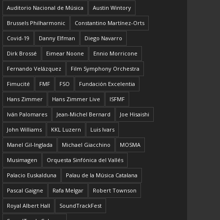
Auditorio Nacional de Música
Austin Wintory
Brussels Philharmonic
Constantino Martínez-Orts
Covid-19
Danny Elfman
Diego Navarro
Dirk Brossé
Eimear Noone
Ennio Morricone
Fernando Velázquez
Film Symphony Orchestra
Fimucité
FMF
FSO
Fundación Excelentia
Hans Zimmer
Hans Zimmer Live
ISFMF
Iván Palomares
Jean-Michel Bernard
Joe Hisaishi
John Williams
KKL Luzern
Luis Ivars
Manel Gil-Inglada
Michael Giacchino
MOSMA
Musimagen
Orquesta Sinfónica del Vallés
Palacio Euskalduna
Palau de la Música Catalana
Pascal Gaigne
Rafa Melgar
Robert Townson
Royal Albert Hall
SoundTrackFest