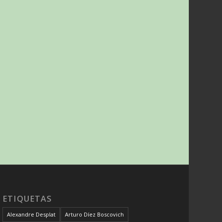
ETIQUETAS
Alexandre Desplat
Arturo Díez Boscovich