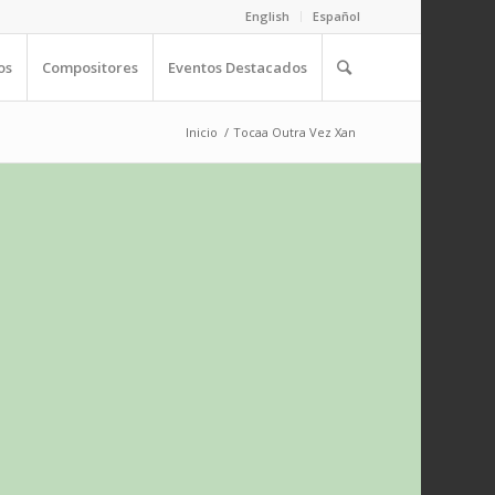
English
Español
os
Compositores
Eventos Destacados
Inicio
/
Tocaa Outra Vez Xan