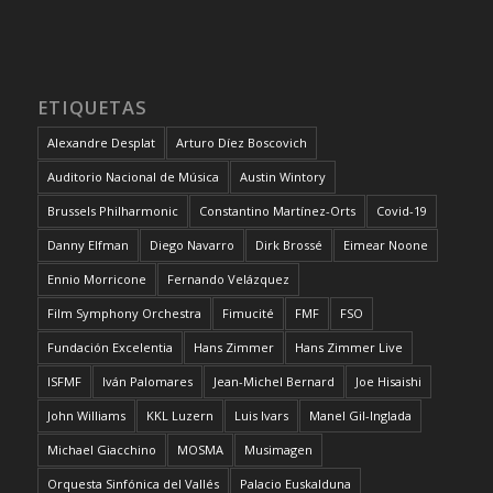
ETIQUETAS
Alexandre Desplat
Arturo Díez Boscovich
Auditorio Nacional de Música
Austin Wintory
Brussels Philharmonic
Constantino Martínez-Orts
Covid-19
Danny Elfman
Diego Navarro
Dirk Brossé
Eimear Noone
Ennio Morricone
Fernando Velázquez
Film Symphony Orchestra
Fimucité
FMF
FSO
Fundación Excelentia
Hans Zimmer
Hans Zimmer Live
ISFMF
Iván Palomares
Jean-Michel Bernard
Joe Hisaishi
John Williams
KKL Luzern
Luis Ivars
Manel Gil-Inglada
Michael Giacchino
MOSMA
Musimagen
Orquesta Sinfónica del Vallés
Palacio Euskalduna