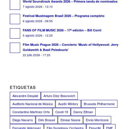
World Soundtrack Awards 2026 – Primera tanda de nominados
7 agosto 2026 - 13:10
Festival Musimagem Brasil 2026 – Programa completo
6 agosto 2026 - 09:55
FANS OF FILM MUSIC 2026 – 17ª edición – Bill Conti
5 agosto 2026 - 12:25
Film Music Prague 2026 – Concierto ‘Music of Hollywood: Jerry
Goldsmith & Basil Poledouris’
22 julio 2026 - 17:20
ETIQUETAS
Alexandre Desplat
Arturo Díez Boscovich
Auditorio Nacional de Música
Austin Wintory
Brussels Philharmonic
Constantino Martínez-Orts
Covid-19
Danny Elfman
Diego Navarro
Dirk Brossé
Eimear Noone
Ennio Morricone
Fernando Velázquez
Film Symphony Orchestra
Fimucité
FMF