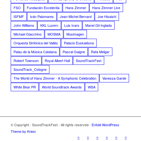
FSO
Fundación Excelentia
Hans Zimmer
Hans Zimmer Live
ISFMF
Iván Palomares
Jean-Michel Bernard
Joe Hisaishi
John Williams
KKL Luzern
Luis Ivars
Manel Gil-Inglada
Michael Giacchino
MOSMA
Musimagen
Orquesta Sinfónica del Vallés
Palacio Euskalduna
Palau de la Música Catalana
Pascal Gaigne
Rafa Melgar
Robert Townson
Royal Albert Hall
SoundTrackFest
SoundTrack_Cologne
The World of Hans Zimmer - A Symphonic Celebration
Vanessa Garde
White Bear PR
World Soundtrack Awards
WSA
© Copyright - SoundTrackFest - All rights reserved -
Enfold WordPress
Theme by Kriesi