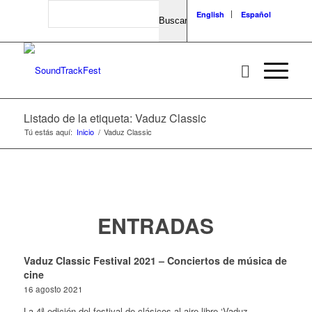
Search
English
Español
Listado de la etiqueta: Vaduz Classic
Tú estás aquí:
Inicio
/
Vaduz Classic
ENTRADAS
Vaduz Classic Festival 2021 – Conciertos de música de
cine
16 agosto 2021
La 4ª edición del festival de clásicos al aire libre ‘Vaduz…