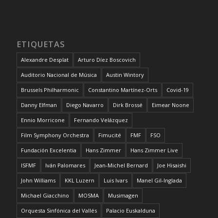
ETIQUETAS
Alexandre Desplat
Arturo Díez Boscovich
Auditorio Nacional de Música
Austin Wintory
Brussels Philharmonic
Constantino Martínez-Orts
Covid-19
Danny Elfman
Diego Navarro
Dirk Brossé
Eimear Noone
Ennio Morricone
Fernando Velázquez
Film Symphony Orchestra
Fimucité
FMF
FSO
Fundación Excelentia
Hans Zimmer
Hans Zimmer Live
ISFMF
Iván Palomares
Jean-Michel Bernard
Joe Hisaishi
John Williams
KKL Luzern
Luis Ivars
Manel Gil-Inglada
Michael Giacchino
MOSMA
Musimagen
Orquesta Sinfónica del Vallés
Palacio Euskalduna