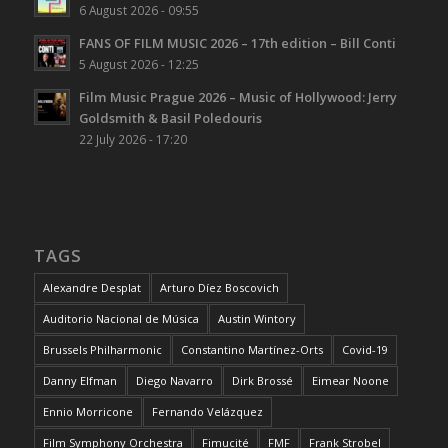
6 August 2026 - 09:55
FANS OF FILM MUSIC 2026 – 17th edition – Bill Conti
5 August 2026 - 12:25
Film Music Prague 2026 – Music of Hollywood: Jerry
Goldsmith & Basil Poledouris
22 July 2026 - 17:20
TAGS
Alexandre Desplat
Arturo Díez Boscovich
Auditorio Nacional de Música
Austin Wintory
Brussels Philharmonic
Constantino Martínez-Orts
Covid-19
Danny Elfman
Diego Navarro
Dirk Brossé
Eimear Noone
Ennio Morricone
Fernando Velázquez
Film Symphony Orchestra
Fimucité
FMF
Frank Strobel