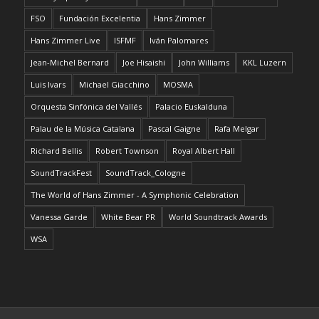
FSO
Fundación Excelentia
Hans Zimmer
Hans Zimmer Live
ISFMF
Iván Palomares
Jean-Michel Bernard
Joe Hisaishi
John Williams
KKL Luzern
Luis Ivars
Michael Giacchino
MOSMA
Orquesta Sinfónica del Vallés
Palacio Euskalduna
Palau de la Música Catalana
Pascal Gaigne
Rafa Melgar
Richard Bellis
Robert Townson
Royal Albert Hall
SoundTrackFest
SoundTrack_Cologne
The World of Hans Zimmer - A Symphonic Celebration
Vanessa Garde
White Bear PR
World Soundtrack Awards
WSA