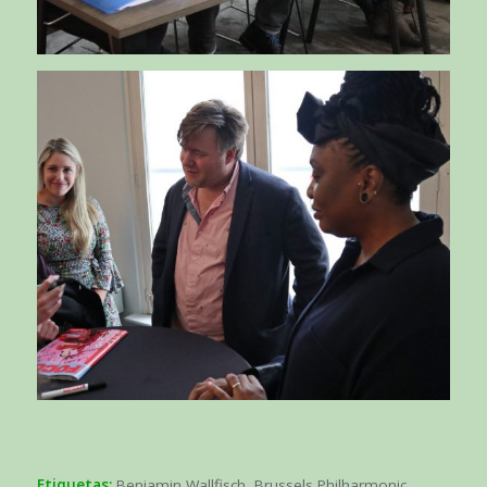
Etiquetas:
Benjamin Wallfisch
,
Brussels Philharmonic
,