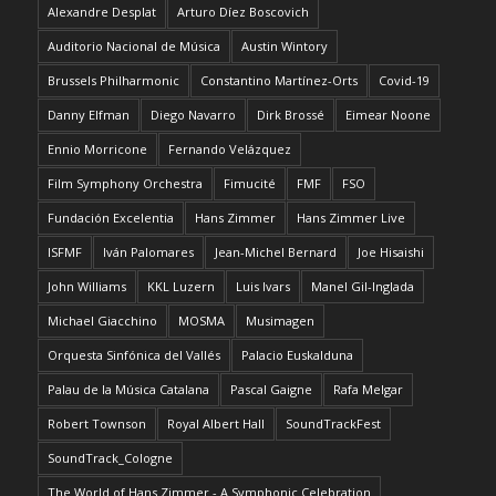
Alexandre Desplat
Arturo Díez Boscovich
Auditorio Nacional de Música
Austin Wintory
Brussels Philharmonic
Constantino Martínez-Orts
Covid-19
Danny Elfman
Diego Navarro
Dirk Brossé
Eimear Noone
Ennio Morricone
Fernando Velázquez
Film Symphony Orchestra
Fimucité
FMF
FSO
Fundación Excelentia
Hans Zimmer
Hans Zimmer Live
ISFMF
Iván Palomares
Jean-Michel Bernard
Joe Hisaishi
John Williams
KKL Luzern
Luis Ivars
Manel Gil-Inglada
Michael Giacchino
MOSMA
Musimagen
Orquesta Sinfónica del Vallés
Palacio Euskalduna
Palau de la Música Catalana
Pascal Gaigne
Rafa Melgar
Robert Townson
Royal Albert Hall
SoundTrackFest
SoundTrack_Cologne
The World of Hans Zimmer - A Symphonic Celebration