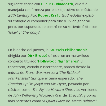
siguiente charla con
Hildur Gudnadottir
, que fue
manejada con firmeza por el ex ejecutivo de música de
20th Century Fox
,
Robert Kraft
.
Gudnadottir
explicó
su enfoque el componer para cine y TV en general,
pero, por supuesto, se centró en su reciente éxito con
‘
Joker
’ y ‘
Chernobyl
’.
En la noche del jueves, la
Brussels Philharmonic
dirigida por
Dirk Brossé
ofrecieron un maravilloso
concierto titulado ‘
Hollywood Nightmares
’. El
repertorio, variado e interesante, abarcó desde la
música de
Franz Waxman
para ‘
The Bride of
Frankenstein
’ (aunque el tema esperado, ‘
The
Creation
’) y ‘
Dr. Jekyll and Mr. Hyde
’, pasando por
clásicos como ‘
The Fly
’ de
Howard Shore
. las versiones
de
John Williams
y Wojciech Kilar de ‘
Drácula
’, y obras
más recientes como ‘
A Quiet Place
’ de
Marco Beltrami
.