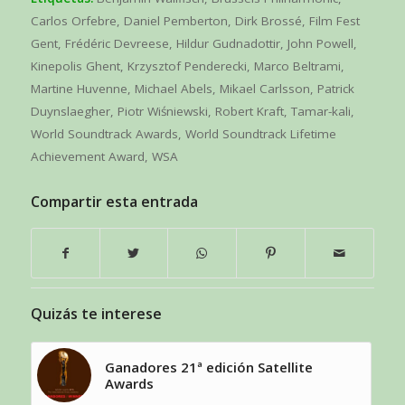
Carlos Orfebre
,
Daniel Pemberton
,
Dirk Brossé
,
Film Fest
Gent
,
Frédéric Devreese
,
Hildur Gudnadottir
,
John Powell
,
Kinepolis Ghent
,
Krzysztof Penderecki
,
Marco Beltrami
,
Martine Huvenne
,
Michael Abels
,
Mikael Carlsson
,
Patrick
Duynslaegher
,
Piotr Wiśniewski
,
Robert Kraft
,
Tamar-kali
,
World Soundtrack Awards
,
World Soundtrack Lifetime
Achievement Award
,
WSA
Compartir esta entrada
Quizás te interese
Ganadores 21ª edición Satellite
Awards