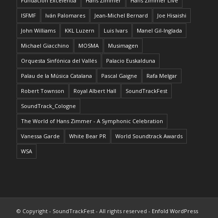
Fundación Excelentia
Hans Zimmer
Hans Zimmer Live
ISFMF
Iván Palomares
Jean-Michel Bernard
Joe Hisaishi
John Williams
KKL Luzern
Luis Ivars
Manel Gil-Inglada
Michael Giacchino
MOSMA
Musimagen
Orquesta Sinfónica del Vallés
Palacio Euskalduna
Palau de la Música Catalana
Pascal Gaigne
Rafa Melgar
Robert Townson
Royal Albert Hall
SoundTrackFest
SoundTrack_Cologne
The World of Hans Zimmer - A Symphonic Celebration
Vanessa Garde
White Bear PR
World Soundtrack Awards
WSA
© Copyright - SoundTrackFest - All rights reserved -
Enfold WordPress