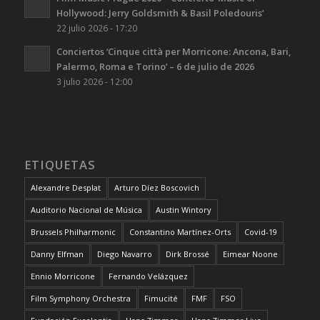
Hollywood: Jerry Goldsmith & Basil Poledouris’
22 julio 2026 - 17:20
Conciertos ‘Cinque città per Morricone: Ancona, Bari,
Palermo, Roma e Torino’ – 6 de julio de 2026
3 julio 2026 - 12:00
ETIQUETAS
Alexandre Desplat
Arturo Díez Boscovich
Auditorio Nacional de Música
Austin Wintory
Brussels Philharmonic
Constantino Martínez-Orts
Covid-19
Danny Elfman
Diego Navarro
Dirk Brossé
Eimear Noone
Ennio Morricone
Fernando Velázquez
Film Symphony Orchestra
Fimucité
FMF
FSO