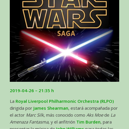
2019-04-26 – 21:35 h
La
Royal Liverpool Philharmonic Orchestra (RLPO)
dirigida por
James Shearman
, estará acompañada por
el actor
Marc Silk
, más conocido como
Aks Moe
de
La
Amenaza Fantasma
, y el anfitrión
Tim Burden
, para
presentar la música de
John Williams
para todas las