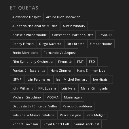
ETIQUETAS
Alexandre Desplat
Arturo Díez Boscovich
Auditorio Nacional de Música
Austin Wintory
Brussels Philharmonic
Constantino Martínez-Orts
Covid-19
Danny Elfman
Diego Navarro
Dirk Brossé
Eimear Noone
Ennio Morricone
Fernando Velázquez
Film Symphony Orchestra
Fimucité
FMF
FSO
Fundación Excelentia
Hans Zimmer
Hans Zimmer Live
ISFMF
Iván Palomares
Jean-Michel Bernard
Joe Hisaishi
John Williams
KKL Luzern
Luis Ivars
Manel Gil-Inglada
Michael Giacchino
MOSMA
Musimagen
Orquesta Sinfónica del Vallés
Palacio Euskalduna
Palau de la Música Catalana
Pascal Gaigne
Rafa Melgar
Robert Townson
Royal Albert Hall
SoundTrackFest