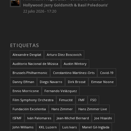
Hollywood: Jerry Goldsmith & Basil Poledouris’
22 julio 2026 - 17:20
ETIQUETAS
Alexandre Desplat
Arturo Díez Boscovich
Auditorio Nacional de Música
Austin Wintory
Brussels Philharmonic
Constantino Martínez-Orts
Covid-19
Danny Elfman
Diego Navarro
Dirk Brossé
Eimear Noone
Ennio Morricone
Fernando Velázquez
Film Symphony Orchestra
Fimucité
FMF
FSO
Fundación Excelentia
Hans Zimmer
Hans Zimmer Live
ISFMF
Iván Palomares
Jean-Michel Bernard
Joe Hisaishi
John Williams
KKL Luzern
Luis Ivars
Manel Gil-Inglada