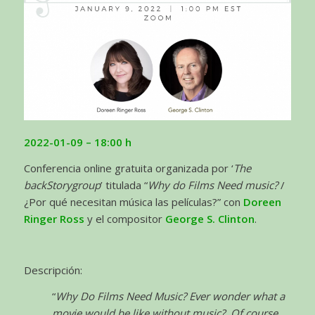
2022-01-09 – 18:00 h
Conferencia online gratuita organizada por ‘
The
backStorygroup
’ titulada “
Why do Films Need music?
/
¿Por qué necesitan música las películas?” con
Doreen
Ringer Ross
y el compositor
George S. Clinton
.
Descripción:
“
Why Do Films Need Music? Ever wonder what a
movie would be like without music? Of course