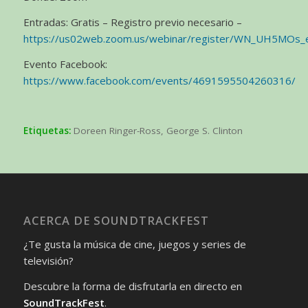
Entradas: Gratis – Registro previo necesario –
https://us02web.zoom.us/webinar/register/WN_UH5M
Evento Facebook:
https://www.facebook.com/events/4691595504260316/
Etiquetas:
Doreen Ringer-Ross
,
George S. Clinton
ACERCA DE SOUNDTRACKFEST
¿Te gusta la música de cine, juegos y series de
televisión?
Descubre la forma de disfrutarla en directo en
SoundTrackFest
.