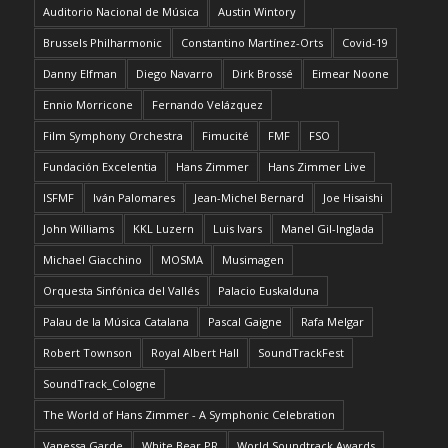
Auditorio Nacional de Música
Austin Wintory
Brussels Philharmonic
Constantino Martínez-Orts
Covid-19
Danny Elfman
Diego Navarro
Dirk Brossé
Eimear Noone
Ennio Morricone
Fernando Velázquez
Film Symphony Orchestra
Fimucité
FMF
FSO
Fundación Excelentia
Hans Zimmer
Hans Zimmer Live
ISFMF
Iván Palomares
Jean-Michel Bernard
Joe Hisaishi
John Williams
KKL Luzern
Luis Ivars
Manel Gil-Inglada
Michael Giacchino
MOSMA
Musimagen
Orquesta Sinfónica del Vallés
Palacio Euskalduna
Palau de la Música Catalana
Pascal Gaigne
Rafa Melgar
Robert Townson
Royal Albert Hall
SoundTrackFest
SoundTrack_Cologne
The World of Hans Zimmer - A Symphonic Celebration
Vanessa Garde
White Bear PR
World Soundtrack Awards