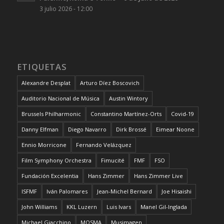
3 julio 2026 - 12:00
ETIQUETAS
Alexandre Desplat
Arturo Díez Boscovich
Auditorio Nacional de Música
Austin Wintory
Brussels Philharmonic
Constantino Martínez-Orts
Covid-19
Danny Elfman
Diego Navarro
Dirk Brossé
Eimear Noone
Ennio Morricone
Fernando Velázquez
Film Symphony Orchestra
Fimucité
FMF
FSO
Fundación Excelentia
Hans Zimmer
Hans Zimmer Live
ISFMF
Iván Palomares
Jean-Michel Bernard
Joe Hisaishi
John Williams
KKL Luzern
Luis Ivars
Manel Gil-Inglada
Michael Giacchino
MOSMA
Musimagen