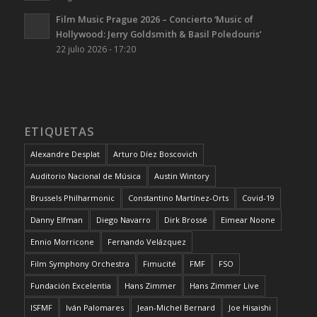
Film Music Prague 2026 – Concierto ‘Music of
Hollywood: Jerry Goldsmith & Basil Poledouris’
22 julio 2026 - 17:20
ETIQUETAS
Alexandre Desplat
Arturo Díez Boscovich
Auditorio Nacional de Música
Austin Wintory
Brussels Philharmonic
Constantino Martínez-Orts
Covid-19
Danny Elfman
Diego Navarro
Dirk Brossé
Eimear Noone
Ennio Morricone
Fernando Velázquez
Film Symphony Orchestra
Fimucité
FMF
FSO
Fundación Excelentia
Hans Zimmer
Hans Zimmer Live
ISFMF
Iván Palomares
Jean-Michel Bernard
Joe Hisaishi