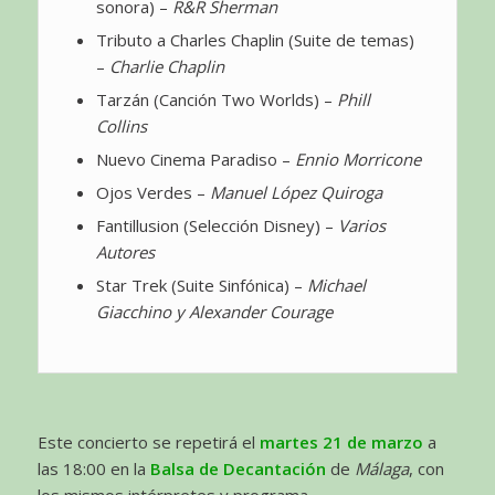
sonora) –
R&R Sherman
Tributo a Charles Chaplin (Suite de temas)
–
Charlie Chaplin
Tarzán (Canción Two Worlds) –
Phill
Collins
Nuevo Cinema Paradiso –
Ennio Morricone
Ojos Verdes –
Manuel López Quiroga
Fantillusion (Selección Disney) –
Varios
Autores
Star Trek (Suite Sinfónica) –
Michael
Giacchino y Alexander Courage
Este concierto se repetirá el
martes 21 de marzo
a
las 18:00 en la
Balsa de Decantación
de
Málaga
, con
los mismos intérpretes y programa.