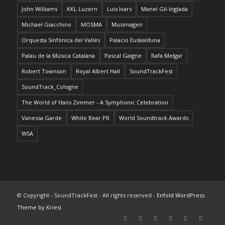
John Williams
KKL Luzern
Luis Ivars
Manel Gil-Inglada
Michael Giacchino
MOSMA
Musimagen
Orquesta Sinfónica del Vallés
Palacio Euskalduna
Palau de la Música Catalana
Pascal Gaigne
Rafa Melgar
Robert Townson
Royal Albert Hall
SoundTrackFest
SoundTrack_Cologne
The World of Hans Zimmer - A Symphonic Celebration
Vanessa Garde
White Bear PR
World Soundtrack Awards
WSA
© Copyright - SoundTrackFest - All rights reserved -
Enfold WordPress
Theme by Kriesi