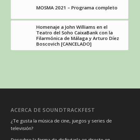
MOSMA 2021 – Programa completo
Homenaje a John Williams en el
Teatro del Soho CaixaBank con la
Filarmónica de Málaga y Arturo Díez
Boscovich [CANCELADO]
ACERCA DE SOUNDTRACKFEST
¿Te gusta la música de cine, juegos y series de
televisión?
Descubre la forma de disfrutarla en directo en