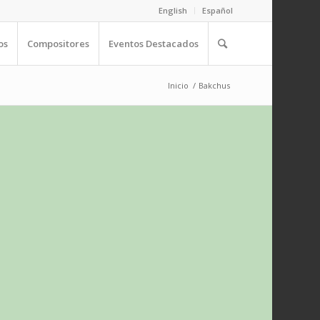
English
Español
os
Compositores
Eventos Destacados
Inicio
/
Bakchus