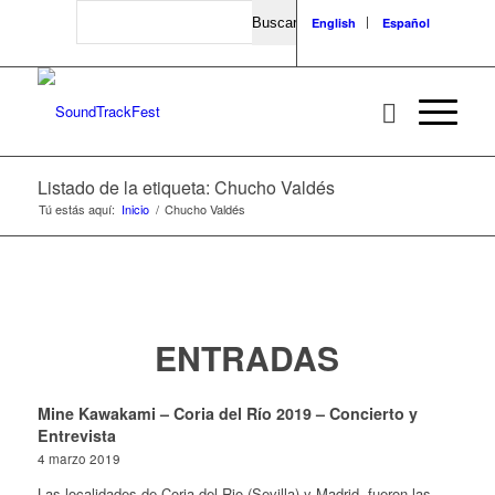
Search
English
Español
Listado de la etiqueta: Chucho Valdés
Tú estás aquí:
Inicio
/
Chucho Valdés
ENTRADAS
Mine Kawakami – Coria del Río 2019 – Concierto y
Entrevista
4 marzo 2019
Las localidades de Coria del Rio (Sevilla) y Madrid, fueron las…