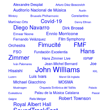
Alexandre Desplat
Arturo Díez Boscovich
Auditorio Nacional de Música
Austin
Constantino
Wintory
Brussels Philharmonic
Covid-19
Martínez-Orts
Danny Elfman
Diego Navarro
Dirk Brossé
Ennio Morricone
Eimear Noone
Film Symphony
Fernando Velázquez
FMF
Fimucité
Orchestra
Hans
FSO
Fundación Excelentia
Zimmer
Hans Zimmer Live
ISFMF
Joe
Jean-Michel Bernard
Iván Palomares
John Williams
Hisaishi
KKL
Luis Ivars
Luzern
Manel Gil-Inglada
Michael Giacchino
MOSMA
Musimagen
Orquesta Sinfónica del Vallés
Palacio
Palau de la Música Catalana
Pascal
Euskalduna
Robert Townson
Rafa Melgar
Gaigne
Royal Albert Hall
SoundTrackFest