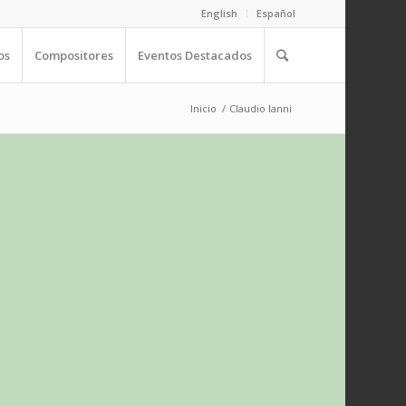
English
Español
os
Compositores
Eventos Destacados
Inicio
/
Claudio Ianni