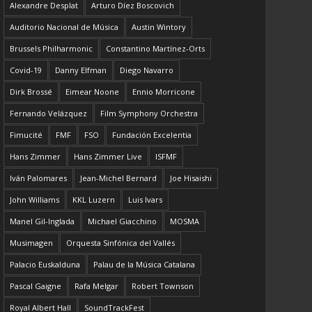
Alexandre Desplat
Arturo Díez Boscovich
Auditorio Nacional de Música
Austin Wintory
Brussels Philharmonic
Constantino Martínez-Orts
Covid-19
Danny Elfman
Diego Navarro
Dirk Brossé
Eimear Noone
Ennio Morricone
Fernando Velázquez
Film Symphony Orchestra
Fimucité
FMF
FSO
Fundación Excelentia
Hans Zimmer
Hans Zimmer Live
ISFMF
Iván Palomares
Jean-Michel Bernard
Joe Hisaishi
John Williams
KKL Luzern
Luis Ivars
Manel Gil-Inglada
Michael Giacchino
MOSMA
Musimagen
Orquesta Sinfónica del Vallés
Palacio Euskalduna
Palau de la Música Catalana
Pascal Gaigne
Rafa Melgar
Robert Townson
Royal Albert Hall
SoundTrackFest