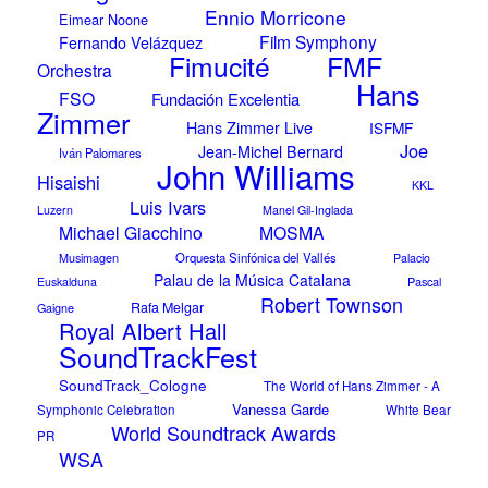
Ennio Morricone
Eimear Noone
Film Symphony
Fernando Velázquez
FMF
Fimucité
Orchestra
Hans
FSO
Fundación Excelentia
Zimmer
Hans Zimmer Live
ISFMF
Joe
Jean-Michel Bernard
Iván Palomares
John Williams
Hisaishi
KKL
Luis Ivars
Luzern
Manel Gil-Inglada
Michael Giacchino
MOSMA
Musimagen
Orquesta Sinfónica del Vallés
Palacio
Palau de la Música Catalana
Pascal
Euskalduna
Robert Townson
Rafa Melgar
Gaigne
Royal Albert Hall
SoundTrackFest
SoundTrack_Cologne
The World of Hans Zimmer - A
Vanessa Garde
Symphonic Celebration
White Bear
World Soundtrack Awards
PR
WSA