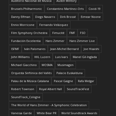
Auditorio Nacional de Música
Austin Wintory
Brussels Philharmonic
Constantino Martínez-Orts
Covid-19
Danny Elfman
Diego Navarro
Dirk Brossé
Eimear Noone
Ennio Morricone
Fernando Velázquez
Film Symphony Orchestra
Fimucité
FMF
FSO
Fundación Excelentia
Hans Zimmer
Hans Zimmer Live
ISFMF
Iván Palomares
Jean-Michel Bernard
Joe Hisaishi
John Williams
KKL Luzern
Luis Ivars
Manel Gil-Inglada
Michael Giacchino
MOSMA
Musimagen
Orquesta Sinfónica del Vallés
Palacio Euskalduna
Palau de la Música Catalana
Pascal Gaigne
Rafa Melgar
Robert Townson
Royal Albert Hall
SoundTrackFest
SoundTrack_Cologne
The World of Hans Zimmer - A Symphonic Celebration
Vanessa Garde
White Bear PR
World Soundtrack Awards