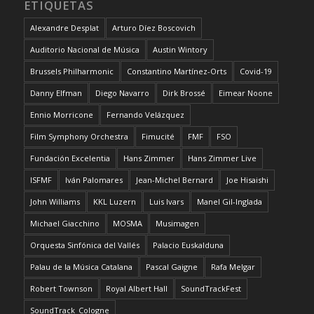
ETIQUETAS
Alexandre Desplat
Arturo Díez Boscovich
Auditorio Nacional de Música
Austin Wintory
Brussels Philharmonic
Constantino Martínez-Orts
Covid-19
Danny Elfman
Diego Navarro
Dirk Brossé
Eimear Noone
Ennio Morricone
Fernando Velázquez
Film Symphony Orchestra
Fimucité
FMF
FSO
Fundación Excelentia
Hans Zimmer
Hans Zimmer Live
ISFMF
Iván Palomares
Jean-Michel Bernard
Joe Hisaishi
John Williams
KKL Luzern
Luis Ivars
Manel Gil-Inglada
Michael Giacchino
MOSMA
Musimagen
Orquesta Sinfónica del Vallés
Palacio Euskalduna
Palau de la Música Catalana
Pascal Gaigne
Rafa Melgar
Robert Townson
Royal Albert Hall
SoundTrackFest
SoundTrack_Cologne