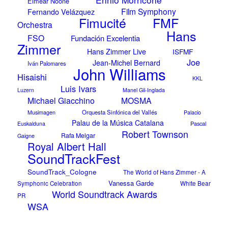
Eimear Noone
Film Symphony
Fernando Velázquez
FMF
Fimucité
Orchestra
Hans
FSO
Fundación Excelentia
Zimmer
Hans Zimmer Live
ISFMF
Joe
Jean-Michel Bernard
Iván Palomares
John Williams
Hisaishi
KKL
Luis Ivars
Luzern
Manel Gil-Inglada
Michael Giacchino
MOSMA
Musimagen
Orquesta Sinfónica del Vallés
Palacio
Palau de la Música Catalana
Pascal
Euskalduna
Robert Townson
Rafa Melgar
Gaigne
Royal Albert Hall
SoundTrackFest
SoundTrack_Cologne
The World of Hans Zimmer - A
Vanessa Garde
Symphonic Celebration
White Bear
World Soundtrack Awards
PR
WSA