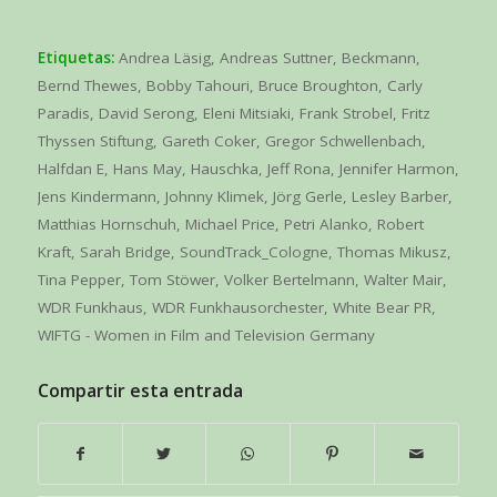
Etiquetas:
Andrea Läsig
,
Andreas Suttner
,
Beckmann
,
Bernd Thewes
,
Bobby Tahouri
,
Bruce Broughton
,
Carly
Paradis
,
David Serong
,
Eleni Mitsiaki
,
Frank Strobel
,
Fritz
Thyssen Stiftung
,
Gareth Coker
,
Gregor Schwellenbach
,
Halfdan E
,
Hans May
,
Hauschka
,
Jeff Rona
,
Jennifer Harmon
,
Jens Kindermann
,
Johnny Klimek
,
Jörg Gerle
,
Lesley Barber
,
Matthias Hornschuh
,
Michael Price
,
Petri Alanko
,
Robert
Kraft
,
Sarah Bridge
,
SoundTrack_Cologne
,
Thomas Mikusz
,
Tina Pepper
,
Tom Stöwer
,
Volker Bertelmann
,
Walter Mair
,
WDR Funkhaus
,
WDR Funkhausorchester
,
White Bear PR
,
WIFTG - Women in Film and Television Germany
Compartir esta entrada