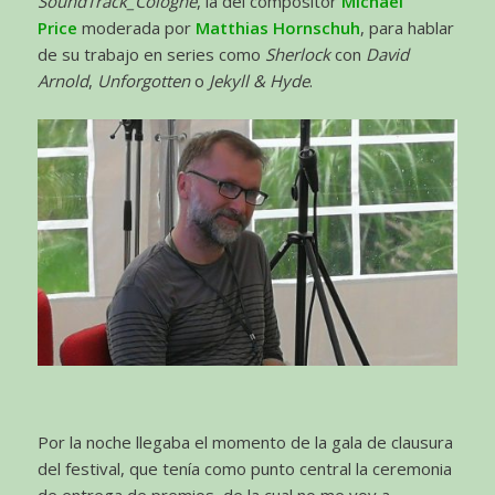
SoundTrack_Cologne
, la del compositor
Michael
Price
moderada por
Matthias Hornschuh
, para hablar
de su trabajo en series como
Sherlock
con
David
Arnold
,
Unforgotten
o
Jekyll & Hyde
.
Por la noche llegaba el momento de la gala de clausura
del festival, que tenía como punto central la ceremonia