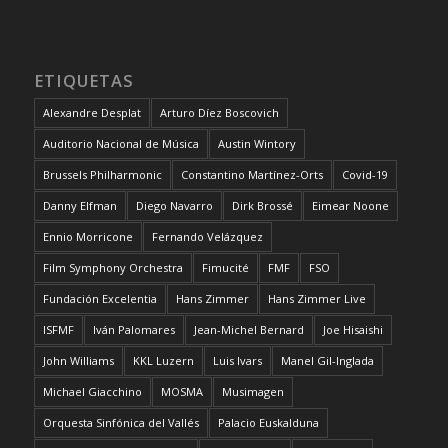
ETIQUETAS
Alexandre Desplat
Arturo Díez Boscovich
Auditorio Nacional de Música
Austin Wintory
Brussels Philharmonic
Constantino Martínez-Orts
Covid-19
Danny Elfman
Diego Navarro
Dirk Brossé
Eimear Noone
Ennio Morricone
Fernando Velázquez
Film Symphony Orchestra
Fimucité
FMF
FSO
Fundación Excelentia
Hans Zimmer
Hans Zimmer Live
ISFMF
Iván Palomares
Jean-Michel Bernard
Joe Hisaishi
John Williams
KKL Luzern
Luis Ivars
Manel Gil-Inglada
Michael Giacchino
MOSMA
Musimagen
Orquesta Sinfónica del Vallés
Palacio Euskalduna